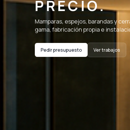
PRECIO.
Mamparas, espejos, barandas y cerr
gama, fabricación propia e instalaci
Pedir presupuesto
Ver trabajos