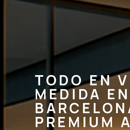
TODO EN V
MEDIDA E
BARCELON
PREMIUM 